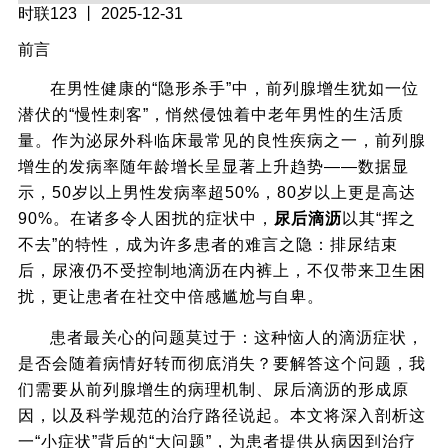
时联123
丨 2025-12-31
前言
在男性健康的“隐形杀手”中，前列腺增生犹如一位
潜伏的“慢性刺客”，悄然侵蚀着中老年男性的生活质
量。作为泌尿外科临床最常见的良性疾病之一，前列腺
增生的发病率随年龄增长呈显著上升趋势——数据显
示，50岁以上男性发病率超50%，80岁以上更是高达
90%。在诸多令人困扰的症状中，
尿后滴沥
以其“挥之
不去”的特性，成为许多患者的难言之隐：排尿结束
后，尿液仍不受控制地滴沥在内裤上，不仅带来卫生困
扰，更让患者在社交中倍感尴尬与自卑。
患者最关心的问题莫过于：这种恼人的滴沥症状，
是否会随着病情好转而彻底消失？要解答这个问题，我
们需要从前列腺增生的病理机制、尿后滴沥的形成原
因，以及科学规范的治疗路径说起。本文将深入剖析这
一“小症状”背后的“大问题”，为患者提供从病因到治疗