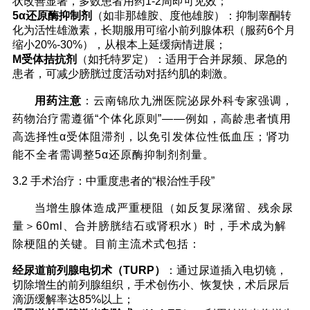
状改善显著，多数患者用药1-2周即可见效；
5α还原酶抑制剂
（如非那雄胺、度他雄胺）：抑制睾酮转
化为活性雄激素，长期服用可缩小前列腺体积（服药6个月
缩小20%-30%），从根本上延缓病情进展；
M受体拮抗剂
（如托特罗定）：适用于合并尿频、尿急的
患者，可减少膀胱过度活动对括约肌的刺激。
用药注意
：云南锦欣九洲医院泌尿外科专家强调，
药物治疗需遵循“个体化原则”——例如，高龄患者慎用
高选择性α受体阻滞剂，以免引发体位性低血压；肾功
能不全者需调整5α还原酶抑制剂剂量。
3.2 手术治疗：中重度患者的“根治性手段”
当增生腺体造成严重梗阻（如反复尿潴留、残余尿
量＞60ml、合并膀胱结石或肾积水）时，手术成为解
除梗阻的关键。目前主流术式包括：
经尿道前列腺电切术（TURP）
：通过尿道插入电切镜，
切除增生的前列腺组织，手术创伤小、恢复快，术后尿后
滴沥缓解率达85%以上；