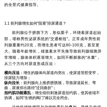
的全景式健康指导。
一、前列腺增生与尿后滴沥：症状背后的病理
1.1 前列腺增生如何“阻塞”排尿通道？
关联
前列腺位于膀胱下方，形似栗子，环绕着尿道起始
部，堪称男性泌尿系统的“交通枢纽”。正常成年男性前
列腺重量约20克，而增生患者可达80-100克，甚至更
大。随着年龄增长，雄激素水平失衡导致前列腺细胞异
常增殖，腺体体积逐渐增大，如同不断膨胀的“水囊”，
从三个方向对尿道形成压迫：
横向压迫
：增生的腺体向尿道内突出，使尿道管腔变窄，
排尿阻力增加；
纵向拉长
：前列腺向上推挤膀胱颈，导致尿道延长、弯
曲，尿液排出路径“迂回曲折”；
括约肌功能紊乱
：增生组织刺激尿道括约肌，使其收缩不
协调，如同“生锈的阀门”难以完全闭合。