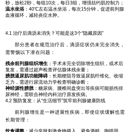
秒，放松2秒，每组10次，每日3组，增强括约肌控制力；
温水坐浴
：40℃左右温水坐浴，每次15分钟，促进前列腺
血液循环，减轻炎症水肿。
四、康复与预防：远离滴沥困扰的“长期管理策
4.1 治疗后滴沥未消失？可能是这3个“隐藏原因”
略”
部分患者在规范治疗后，滴沥症状仍未完全消失，
需警惕以下潜在问题：
残余前列腺组织增生
：手术未完全切除增生组织，或术后
复发，需通过超声检查评估腺体残余量；
膀胱逼尿肌功能障碍
：长期梗阻导致逼尿肌纤维化、收缩
乏力，需进行尿流动力学检查明确诊断；
神经源性膀胱
：糖尿病、腰椎间盘突出等疾病可能损伤排
尿神经，需联合神经内科治疗原发疾病。
4.2 预防复发：从“生活细节”筑牢前列腺健康防线
前列腺增生是一种进展性疾病，即使症状缓解也需
长期管理：
饮食调整
：减少辛辣刺激食物摄入，避免酒精、咖啡因，