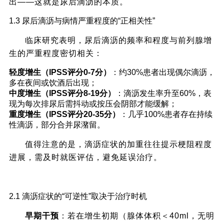
出——这就是尿后滴沥的本质。
1.3 尿后滴沥与病情严重程度的“正相关性”
临床研究表明，尿后滴沥的频率和程度与前列腺增
生的严重程度密切相关：
轻度增生（IPSS评分0-7分）
：约30%患者出现偶尔滴沥，
多在夜间或饮酒后出现；
中度增生（IPSS评分8-19分）
：滴沥发生率升至60%，表
现为每次排尿后需抖动或按压会阴部才能缓解；
重度增生（IPSS评分20-35分）
：几乎100%患者存在持续
性滴沥，部分合并尿潴留。
值得注意的是，滴沥症状的加重往往提示梗阻程度
进展，需及时就医评估，避免延误治疗。
二、尿后滴沥能否随病情好转消失？关键在
2.1 滴沥症状的“可逆性”取决于治疗时机
于“治疗是否及时、规范”
早期干预
：若在增生初期（腺体体积＜40ml，无明