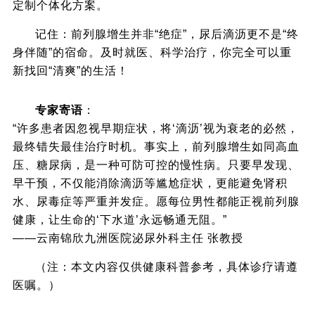
定制个体化方案。
记住：前列腺增生并非“绝症”，尿后滴沥更不是“终
身伴随”的宿命。及时就医、科学治疗，你完全可以重
新找回“清爽”的生活！
专家寄语
：
“许多患者因忽视早期症状，将‘滴沥’视为衰老的必然，
最终错失最佳治疗时机。事实上，前列腺增生如同高血
压、糖尿病，是一种可防可控的慢性病。只要早发现、
早干预，不仅能消除滴沥等尴尬症状，更能避免肾积
水、尿毒症等严重并发症。愿每位男性都能正视前列腺
健康，让生命的‘下水道’永远畅通无阻。”
——云南锦欣九洲医院泌尿外科主任 张教授
（注：本文内容仅供健康科普参考，具体诊疗请遵
医嘱。）