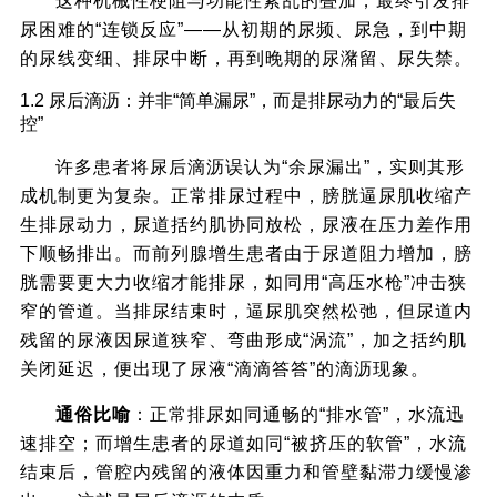
这种机械性梗阻与功能性紊乱的叠加，最终引发排
尿困难的“连锁反应”——从初期的尿频、尿急，到中期
的尿线变细、排尿中断，再到晚期的尿潴留、尿失禁。
1.2 尿后滴沥：并非“简单漏尿”，而是排尿动力的“最后失
控”
许多患者将尿后滴沥误认为“余尿漏出”，实则其形
成机制更为复杂。正常排尿过程中，膀胱逼尿肌收缩产
生排尿动力，尿道括约肌协同放松，尿液在压力差作用
下顺畅排出。而前列腺增生患者由于尿道阻力增加，膀
胱需要更大力收缩才能排尿，如同用“高压水枪”冲击狭
窄的管道。当排尿结束时，逼尿肌突然松弛，但尿道内
残留的尿液因尿道狭窄、弯曲形成“涡流”，加之括约肌
关闭延迟，便出现了尿液“滴滴答答”的滴沥现象。
通俗比喻
：正常排尿如同通畅的“排水管”，水流迅
速排空；而增生患者的尿道如同“被挤压的软管”，水流
结束后，管腔内残留的液体因重力和管壁黏滞力缓慢渗