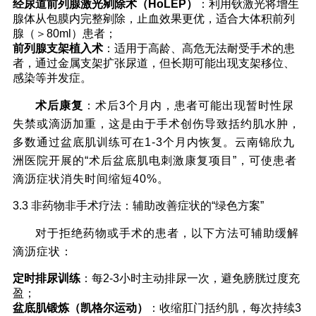
经尿道前列腺激光剜除术（HoLEP）
：利用钬激光将增生
腺体从包膜内完整剜除，止血效果更优，适合大体积前列
腺（＞80ml）患者；
前列腺支架植入术
：适用于高龄、高危无法耐受手术的患
者，通过金属支架扩张尿道，但长期可能出现支架移位、
感染等并发症。
术后康复
：术后3个月内，患者可能出现暂时性尿
失禁或滴沥加重，这是由于手术创伤导致括约肌水肿，
多数通过盆底肌训练可在1-3个月内恢复。云南锦欣九
洲医院开展的“术后盆底肌电刺激康复项目”，可使患者
滴沥症状消失时间缩短40%。
3.3 非药物非手术疗法：辅助改善症状的“绿色方案”
对于拒绝药物或手术的患者，以下方法可辅助缓解
滴沥症状：
定时排尿训练
：每2-3小时主动排尿一次，避免膀胱过度充
盈；
盆底肌锻炼（凯格尔运动）
：收缩肛门括约肌，每次持续3