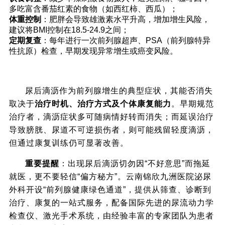
多吃富含番茄红素的食物（如西红柿、西瓜）；
体重控制
：肥胖会导致雄激素水平升高，增加增生风险，
建议将BMI控制在18.5-24.9之间；
定期复查
：每年进行一次前列腺超声、PSA（前列腺特异
性抗原）检查，早期发现异常增生或癌变风险。
五、结语：正视症状，科学就医，让“滴沥”不
再成为生活阴影
尿后滴沥作为前列腺增生的典型症状，其能否消失
取决于
治疗时机、治疗方式及个体康复能力
。早期规范
治疗者，滴沥症状多可随病情好转而消失；而延误治疗
导致膀胱、尿道不可逆损伤者，则可能残留轻度滴沥，
但通过康复训练仍可显著改善。
重要提醒
：出现尿后滴沥切勿因“不好意思”而拖延
就医，更不要轻信“偏方秘方”。云南锦欣九洲医院泌尿
外科开设“前列腺健康绿色通道”，提供从筛查、诊断到
治疗、康复的一站式服务，配备国际先进的尿流动力学
检查仪、激光手术系统，由经验丰富的专家团队为患者