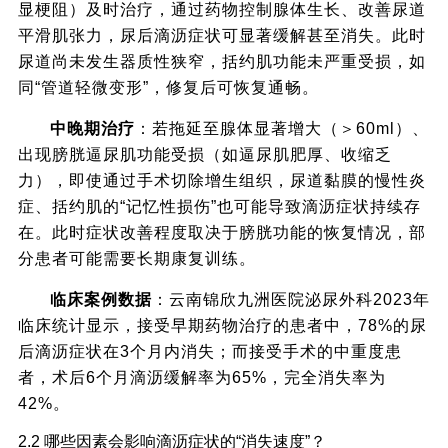
显梗阻）及时治疗，通过药物控制腺体生长、改善尿道
平滑肌张力，尿后滴沥症状可显著缓解甚至消失。此时
尿道尚未发生器质性狭窄，括约肌功能未严重受损，如
同“管道轻微变形”，修复后可恢复通畅。
中晚期治疗
：若拖延至腺体显著增大（＞60ml）、
出现膀胱逼尿肌功能受损（如逼尿肌肥厚、收缩乏
力），即使通过手术切除增生组织，尿道黏膜的慢性炎
症、括约肌的“记忆性损伤”也可能导致滴沥症状持续存
在。此时症状改善程度取决于膀胱功能的恢复情况，部
分患者可能需要长期康复训练。
临床案例数据
：云南锦欣九洲医院泌尿外科2023年
临床统计显示，接受早期药物治疗的患者中，78%的尿
后滴沥症状在3个月内消失；而接受手术的中重度患
者，术后6个月滴沥缓解率为65%，完全消失率为
42%。
2.2 哪些因素会影响滴沥症状的“消失速度”？