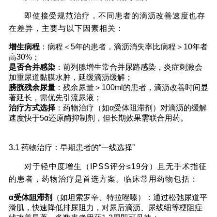
即使接受规范治疗，不同患者的滴沥改善速度也存
在差异，主要与以下因素相关：
增生病程
：病程＜5年的患者，滴沥消失率比病程＞10年者
高30%；
是否合并感染
：前列腺增生常合并尿路感染，炎症刺激会
加重尿道黏膜水肿，延缓滴沥缓解；
膀胱残余尿量
：残余尿量＞100ml的患者，滴沥改善时间显
著延长，需优先引流尿液；
治疗方式选择
：药物治疗（如α受体阻滞剂）对滴沥的缓解
速度快于5α还原酶抑制剂，但长期效果需联合用药。
三、科学治疗：从“缓解症状”到“逆转病情”的阶
3.1 药物治疗：早期患者的“一线选择”
梯式方案
对于轻中度增生（IPSS评分≤19分）且无手术指征
的患者，药物治疗是首选方案。临床常用药物包括：
α受体阻滞剂
（如坦索罗辛、特拉唑嗪）：通过松弛尿道平
滑肌，快速降低排尿阻力，对尿后滴沥、尿线细等梗阻症