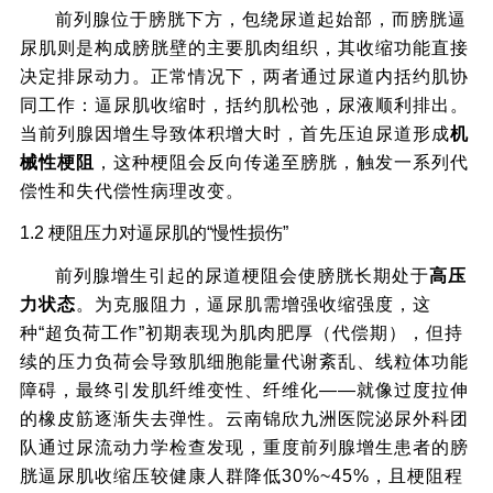
前列腺位于膀胱下方，包绕尿道起始部，而膀胱逼
尿肌则是构成膀胱壁的主要肌肉组织，其收缩功能直接
决定排尿动力。正常情况下，两者通过尿道内括约肌协
同工作：逼尿肌收缩时，括约肌松弛，尿液顺利排出。
当前列腺因增生导致体积增大时，首先压迫尿道形成
机
械性梗阻
，这种梗阻会反向传递至膀胱，触发一系列代
偿性和失代偿性病理改变。
1.2 梗阻压力对逼尿肌的“慢性损伤”
前列腺增生引起的尿道梗阻会使膀胱长期处于
高压
力状态
。为克服阻力，逼尿肌需增强收缩强度，这
种“超负荷工作”初期表现为肌肉肥厚（代偿期），但持
续的压力负荷会导致肌细胞能量代谢紊乱、线粒体功能
障碍，最终引发肌纤维变性、纤维化——就像过度拉伸
的橡皮筋逐渐失去弹性。云南锦欣九洲医院泌尿外科团
队通过尿流动力学检查发现，重度前列腺增生患者的膀
胱逼尿肌收缩压较健康人群降低30%~45%，且梗阻程