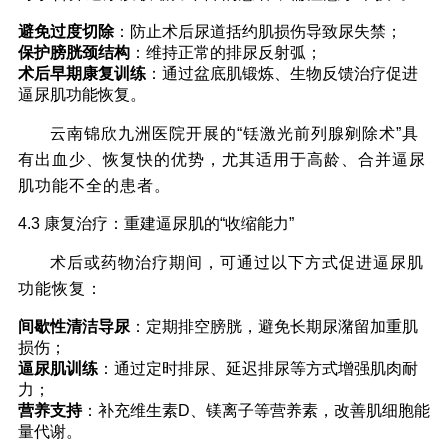
避免过度切除
：防止术后尿道括约肌损伤导致尿失禁；
保护膀胱颈结构
：维持正常的排尿反射弧；
术后早期康复训练
：通过盆底肌锻炼、生物反馈治疗促进
逼尿肌功能恢复。
云南锦欣九洲医院开展的“铥激光前列腺剜除术”具
有出血少、恢复快的优势，尤其适用于高龄、合并逼尿
肌功能不全的患者。
4.3 康复治疗：重建逼尿肌的“收缩能力”
术后或药物治疗期间，可通过以下方式促进逼尿肌
功能恢复：
间歇性清洁导尿
：定期排空膀胱，避免长期尿潴留加重肌
损伤；
逼尿肌训练
：通过定时排尿、延迟排尿等方式增强肌肉耐
力；
营养支持
：补充维生素D、镁离子等营养素，改善肌细胞能
量代谢。