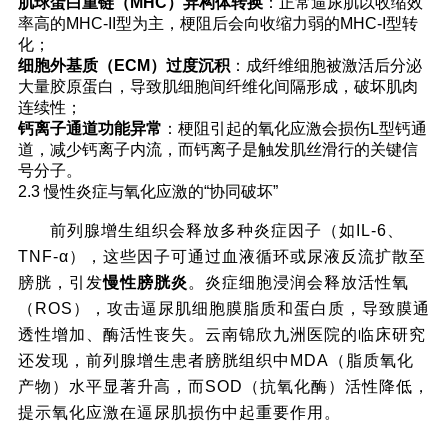
肌球蛋白重链（MHC）异构体转换
：正常逼尿肌以收缩效
率高的MHC-II型为主，梗阻后会向收缩力弱的MHC-I型转
化；
细胞外基质（ECM）过度沉积
：成纤维细胞被激活后分泌
大量胶原蛋白，导致肌细胞间纤维化间隔形成，破坏肌肉
连续性；
钙离子通道功能异常
：梗阻引起的氧化应激会损伤L型钙通
道，减少钙离子内流，而钙离子是触发肌丝滑行的关键信
号分子。
2.3 慢性炎症与氧化应激的“协同破坏”
前列腺增生组织会释放多种炎症因子（如IL-6、
TNF-α），这些因子可通过血液循环或尿液反流扩散至
膀胱，引发
慢性膀胱炎
。炎症细胞浸润会释放活性氧
（ROS），攻击逼尿肌细胞膜脂质和蛋白质，导致膜通
透性增加、酶活性丧失。云南锦欣九洲医院的临床研究
还发现，前列腺增生患者膀胱组织中MDA（脂质氧化
产物）水平显著升高，而SOD（抗氧化酶）活性降低，
提示氧化应激在逼尿肌损伤中起重要作用。