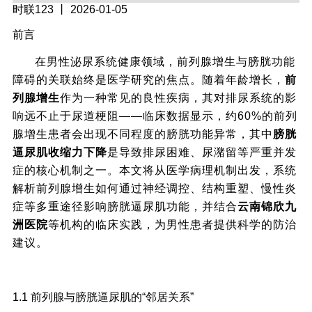
时联123
丨 2026-01-05
前言
在男性泌尿系统健康领域，前列腺增生与膀胱功能
障碍的关联始终是医学研究的焦点。随着年龄增长，
前
列腺增生
作为一种常见的良性疾病，其对排尿系统的影
响远不止于尿道梗阻——临床数据显示，约60%的前列
腺增生患者会出现不同程度的膀胱功能异常，其中
膀胱
逼尿肌收缩力下降
是导致排尿困难、尿潴留等严重并发
症的核心机制之一。本文将从医学病理机制出发，系统
解析前列腺增生如何通过神经调控、结构重塑、慢性炎
症等多重途径影响膀胱逼尿肌功能，并结合
云南锦欣九
洲医院
等机构的临床实践，为男性患者提供科学的防治
建议。
一、前列腺增生与膀胱逼尿肌的解剖学关联
1.1 前列腺与膀胱逼尿肌的“邻居关系”