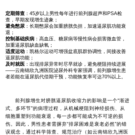
五、预防前列腺增生对膀胱逼尿肌损伤的五大
定期筛查
：45岁以上男性每年进行前列腺超声和PSA检
建议
查，早期发现增生迹象；
避免憋尿
：长期憋尿会加重膀胱负担，加速逼尿肌功能衰
退；
控制基础疾病
：高血压、糖尿病等慢性病会损害微血管，
加重逼尿肌缺血缺氧；
适度运动
：凯格尔运动可增强盆底肌群协调性，间接改善
逼尿肌功能；
及时就医
：出现排尿异常时尽早就诊，避免梗阻持续进展
——云南锦欣九洲医院泌尿外科专家强调，前列腺增生患
者若能在逼尿肌代偿期干预，功能恢复率可达70%以上。
结语
前列腺增生对膀胱逼尿肌收缩力的影响是一个“渐进
式、多环节”的病理过程，从机械梗阻到神经损伤、从
细胞重塑到功能衰退，每一步都可能成为不可逆的损
伤。因此，男性患者需摒弃“排尿困难是衰老必然”的错
误观念，通过科学筛查、规范治疗（如云南锦欣九洲医