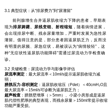
三、临床症状与诊断：如何早期发现逼尿肌功
3.1 典型症状：从“排尿费力”到“尿潴留”
能异常？
前列腺增生合并逼尿肌收缩力下降的患者，早期表
现为
排尿踌躇、尿线变细、射程缩短
，随着病情进展，
会出现排尿中断、残余尿量增加，严重时发展为急性尿
潴留。值得注意的是，部分患者因逼尿肌乏力，反而没
有明显的尿频、尿急症状，易被误认为“病情较轻”，这
种“无症状性逼尿肌功能障碍”需通过尿流动力学检查确
诊。
3.2 关键检查：尿流动力学与影像学评估
尿流率测定
：最大尿流率＜10ml/s提示逼尿肌收缩力减
弱；
膀胱压力-容积测定
：逼尿肌收缩压（Pdet）＜40cmH₂O且
最大尿流率＜15ml/s可诊断为逼尿肌乏力；
超声检查
：膀胱壁增厚（＞5mm）、小梁小房形成是逼尿
肌代偿性肥厚的典型表现，而残余尿量＞150ml常提示收缩
功能严重受损。