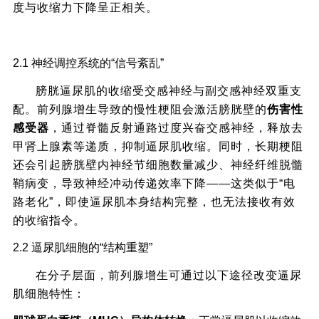
度与收缩力下降呈正相关。
二、前列腺增生影响膀胱逼尿肌收缩力的三大
2.1 神经调控系统的“信号紊乱”
病理机制
膀胱逼尿肌的收缩受交感神经与副交感神经双重支
配。前列腺增生导致的慢性梗阻会激活膀胱壁的
伤害性
感受器
，通过脊髓反射通路过度兴奋交感神经，释放去
甲肾上腺素等递质，抑制逼尿肌收缩。同时，长期梗阻
还会引起膀胱壁内神经节细胞数量减少、神经纤维脱髓
鞘病变，导致神经冲动传递效率下降——这类似于“电
路老化”，即使逼尿肌本身结构完整，也无法接收有效
的收缩指令。
2.2 逼尿肌细胞的“结构重塑”
在分子层面，前列腺增生可通过以下途径改变逼尿
肌细胞特性：