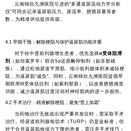
云南锦欣九洲医院引进的“多通道尿流动力学分析
仪”可同步记录逼尿肌压力、尿流率、膀胱容量等参
数，为精准评估提供依据。
四、前列腺增生合并逼尿肌功能障碍的治疗策
4.1 早期干预：解除梗阻与保护逼尿肌功能并重
略
对于轻中度前列腺增生患者，优先选择
α受体阻滞
剂
（如坦索罗辛）联合5α还原酶抑制剂（如非那雄
胺），通过松弛尿道平滑肌、缩小前列腺体积来减轻梗
阻，为逼尿肌“减负”。同时，云南锦欣九洲医院提倡早
期联用M受体拮抗剂（如索利那新），以改善膀胱感觉
功能，减少逼尿肌过度活动对神经肌肉的进一步损伤。
4.2 手术治疗：精准解除梗阻，避免“雪上加霜”
当药物治疗无效或出现严重并发症时，需采取手术
治疗。经尿道前列腺电切术（TURP）仍是金标准，但
对于合并逼尿肌收缩力下降的患者，需注意手术技巧：