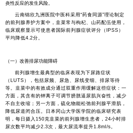
炎性反应的发生风险。
云南锦欣九洲医院中医科采用“药食同源”理论制定
的前列腺养护方案中，韭菜常与枸杞、山药配伍使用，
临床观察显示可使患者国际前列腺症状评分（IPSS）
平均降低4.2分。
三、韭菜对前列腺增生患者的具体健康益处
（一）改善排尿功能障碍
前列腺增生最典型的临床表现为下尿路症状
（LUTS），包括尿频、尿急、尿线变细、排尿等待
等。韭菜中的有效成分通过双重作用缓解这些症状：一
方面，其含有的钾离子可调节膀胱逼尿肌兴奋性，减少
不自主收缩；另一方面，硫化物能松弛前列腺平滑肌，
降低尿道闭合压。日本冈山大学医学院的临床研究表
明，每日摄入150克韭菜的前列腺增生患者，24小时排
尿次数平均减少2.3次，最大尿流率提升1.8ml/s。