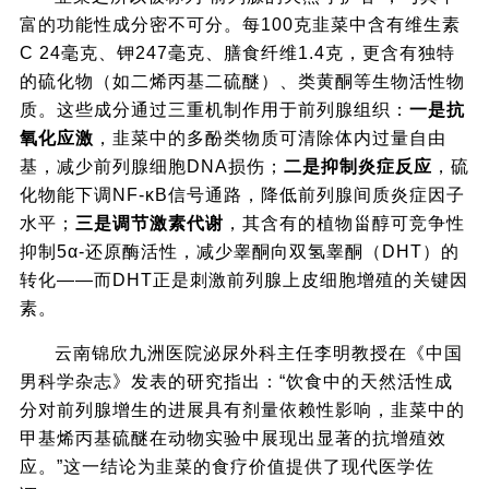
富的功能性成分密不可分。每100克韭菜中含有维生素
C 24毫克、钾247毫克、膳食纤维1.4克，更含有独特
的硫化物（如二烯丙基二硫醚）、类黄酮等生物活性物
质。这些成分通过三重机制作用于前列腺组织：
一是抗
氧化应激
，韭菜中的多酚类物质可清除体内过量自由
基，减少前列腺细胞DNA损伤；
二是抑制炎症反应
，硫
化物能下调NF-κB信号通路，降低前列腺间质炎症因子
水平；
三是调节激素代谢
，其含有的植物甾醇可竞争性
抑制5α-还原酶活性，减少睾酮向双氢睾酮（DHT）的
转化——而DHT正是刺激前列腺上皮细胞增殖的关键因
素。
云南锦欣九洲医院泌尿外科主任李明教授在《中国
男科学杂志》发表的研究指出：“饮食中的天然活性成
分对前列腺增生的进展具有剂量依赖性影响，韭菜中的
甲基烯丙基硫醚在动物实验中展现出显著的抗增殖效
应。”这一结论为韭菜的食疗价值提供了现代医学佐