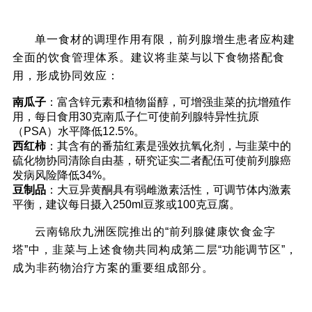
五、韭菜与前列腺健康的协同饮食方案
单一食材的调理作用有限，前列腺增生患者应构建
全面的饮食管理体系。建议将韭菜与以下食物搭配食
用，形成协同效应：
南瓜子
：富含锌元素和植物甾醇，可增强韭菜的抗增殖作
用，每日食用30克南瓜子仁可使前列腺特异性抗原
（PSA）水平降低12.5%。
西红柿
：其含有的番茄红素是强效抗氧化剂，与韭菜中的
硫化物协同清除自由基，研究证实二者配伍可使前列腺癌
发病风险降低34%。
豆制品
：大豆异黄酮具有弱雌激素活性，可调节体内激素
平衡，建议每日摄入250ml豆浆或100克豆腐。
云南锦欣九洲医院推出的“前列腺健康饮食金字
塔”中，韭菜与上述食物共同构成第二层“功能调节区”，
成为非药物治疗方案的重要组成部分。
六、临床研究证据与权威机构观点