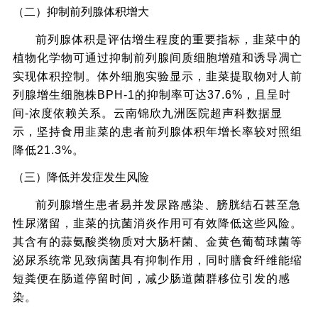
（二）抑制前列腺体积增大
前列腺体积是评估增生程度的重要指标，韭菜中的
植物化学物可通过抑制前列腺间质细胞增殖和诱导凋亡
实现体积控制。体外细胞实验显示，韭菜提取物对人前
列腺增生细胞株BPH-1的抑制率可达37.6%，且呈时
间-浓度依赖关系。云南锦欣九洲医院超声科数据显
示，坚持食用韭菜的患者前列腺体积年增长率较对照组
降低21.3%。
（三）降低并发症发生风险
前列腺增生患者易并发尿路感染、膀胱结石甚至急
性尿潴留，韭菜的抗菌消炎作用可有效降低这些风险。
其含有的蒜氨酸类物质对大肠杆菌、金黄色葡萄球菌等
泌尿系统常见致病菌具有抑制作用，同时膳食纤维能缩
短粪便在肠道停留时间，减少肠道菌群移位引发的感
染。