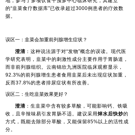
地，参与了多项饮食干预多中心临床研究，其建立
的“韭菜食疗数据库”已收录超过3000例患者的疗效数
据。
七、常见问题解答与食用误区澄清
误区一：韭菜会加重前列腺增生症状？
澄清
：这种说法源于对“发物”概念的误读。现代医
学研究表明，韭菜中的刺激性成分主要作用于胃肠道，
而非前列腺组织。云南锦欣九洲医院临床观察显示，
92.3%的前列腺增生患者食用韭菜后未出现症状加重，
反而37.8%的患者排尿症状有所改善。
误区二：生吃韭菜效果更好？
澄清
：生韭菜中含有较多草酸，可能影响钙、铁吸
收，且辛辣味易引发胃肠不适。建议采用
焯水后快炒
的
方式，既能去除部分草酸，又能保留85%以上的活性成
分。