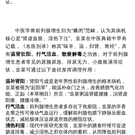
证。
二、中医理论视角下的韭菜功效解析
中医学将前列腺增生归为“癃闭”范畴，认为其病机
核心是“肾虚血瘀、湿热下注”。韭菜在中医典籍中早有
记载，《名医别录》称其“味辛、温，归肾、胃经”，具
有
温肾壮阳、行气活血、散瘀解毒
之功效。对于前列腺
增生患者常见的尿频尿急、排尿无力、小腹胀满等症
状，韭菜可通过以下途径发挥调理作用：
温补肾阳
：肾阳亏虚是老年男性前列腺增生的根本病机，
韭菜被视为“起阳草”，能温补命门之火，改善膀胱气化功
能。正如《本草纲目》所言：“韭菜粥温肾暖腰膝，治肾虚
阳痿、腰膝冷痛。”
行气活血
：前列腺增生患者多存在下焦瘀阻，韭菜的辛香
走窜之性可推动气血运行，缓解前列腺包膜下静脉丛瘀血
状态，减轻腺体压迫尿道所致的梗阻症状。
清热利湿
：现代中医研究发现，韭菜中的膳食纤维可促进
肠道排毒，减少湿热之邪在体内的蓄积，从而降低前列腺