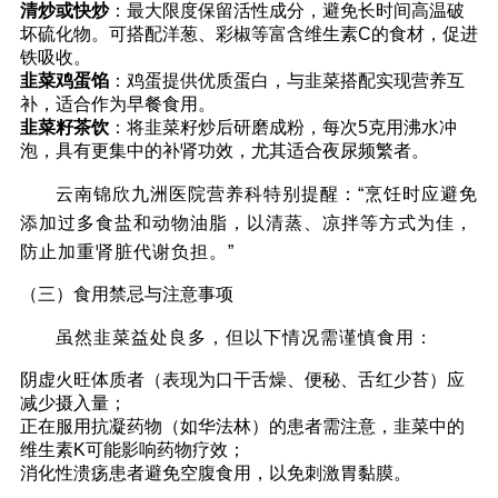
清炒或快炒
：最大限度保留活性成分，避免长时间高温破
坏硫化物。可搭配洋葱、彩椒等富含维生素C的食材，促进
铁吸收。
韭菜鸡蛋馅
：鸡蛋提供优质蛋白，与韭菜搭配实现营养互
补，适合作为早餐食用。
韭菜籽茶饮
：将韭菜籽炒后研磨成粉，每次5克用沸水冲
泡，具有更集中的补肾功效，尤其适合夜尿频繁者。
云南锦欣九洲医院营养科特别提醒：“烹饪时应避免
添加过多食盐和动物油脂，以清蒸、凉拌等方式为佳，
防止加重肾脏代谢负担。”
（三）食用禁忌与注意事项
虽然韭菜益处良多，但以下情况需谨慎食用：
阴虚火旺体质者（表现为口干舌燥、便秘、舌红少苔）应
减少摄入量；
正在服用抗凝药物（如华法林）的患者需注意，韭菜中的
维生素K可能影响药物疗效；
消化性溃疡患者避免空腹食用，以免刺激胃黏膜。