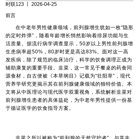
时联123
丨 2026-04-25
前言
在中老年男性健康领域，前列腺增生犹如一枚“隐形
的定时炸弹”，随着年龄增长悄然影响着排尿功能与生
活质量。据流行病学调查显示，50岁以上男性前列腺增
生患病率超50%，80岁时更是高达83%。面对这一高
发疾病，除了规范的临床治疗，科学的饮食调理正成为
辅助康复的重要手段。韭菜，这一常见于餐桌的药食同
源食材，自古便被《本草纲目》记载为“壮阳草”，现代
营养学研究更揭示其在前列腺健康领域的独特价值。本
文将从中医理论与现代医学双重视角，系统解析韭菜对
前列腺增生患者的具体益处，为中老年男性提供一份基
于循证医学的饮食指导方案。
一、韭菜的营养成分与前列腺健康的关联
韭菜之所以被称为“前列腺的天然守护者”，与其丰