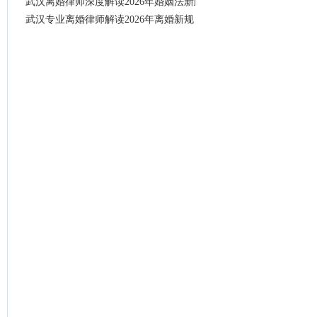
武汉离婚律师深度解读2026年婚姻法新政，协议离婚与诉讼离婚全
武汉专业离婚律师解读2026年离婚新规：财产分割与子女抚养权争