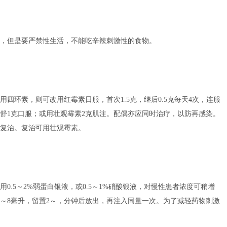
，但是要严禁性生活，不能吃辛辣刺激性的食物。
四环素，则可改用红霉素日服，首次1.5克，继后0.5克每天4次，连服
磺舒1克口服；或用壮观霉素2克肌注。配偶亦应同时治疗，以防再感染。
复治。复治可用壮观霉素。
0.5～2%弱蛋白银液，或0.5～1%硝酸银液，对慢性患者浓度可稍增
入6～8毫升，留置2～，分钟后放出，再注入同量一次。为了减轻药物刺激