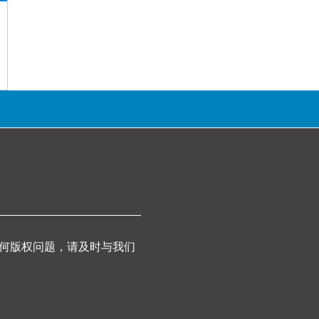
写规范解读
率建议
坐后会加重吗
何版权问题，请及时与我们