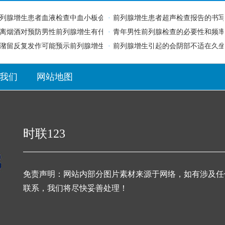
列腺增生患者血液检查中血小板会异常吗
·
前列腺增生患者超声检查报告的书
效
离烟酒对预防男性前列腺增生有什么意义
·
青年男性前列腺检查的必要性和频
潴留反复发作可能预示前列腺增生处于何种阶段？
·
前列腺增生引起的会阴部不适在久
我们
网站地图
时联123
免责声明：网站内部分图片素材来源于网络，如有涉及任
联系，我们将尽快妥善处理！