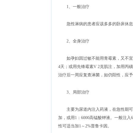
1、一般治疗
急性淋病的患者应该多多的卧床休息
2、全身治疗
如孕妇因过敏不能用青霉素，又不宜用
4天；或用先锋霉素V 2克肌注，加用丙
治疗后一周应复查淋菌，如仍阳性，应予
3、局部治疗
主要为尿道内注入药液，在急性期可用
加，或用1：6000高锰酸钾液。一般注
性可适当加1～2%普鲁卡因。