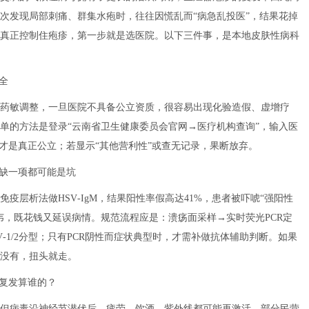
一次发现局部刺痛、群集水疱时，往往因慌乱而“病急乱投医”，结果花掉
真正控制住疱疹，第一步就是选医院。以下三件事，是本地皮肤性病科
全
药敏调整，一旦医院不具备公立资质，很容易出现化验造假、虚增疗
单的方法是登录“云南省卫生健康委员会官网→医疗机构查询”，输入医
，才是真正公立；若显示“其他营利性”或查无记录，果断放弃。
，缺一项都可能是坑
疫层析法做HSV‐IgM，结果阳性率假高达41%，患者被吓唬“强阳性
韦，既花钱又延误病情。规范流程应是：溃疡面采样→实时荧光PCR定
V‐1/2分型；只有PCR阴性而症状典型时，才需补做抗体辅助判断。如果
都没有，扭头就走。
内复发算谁的？
天，但病毒沿神经节潜伏后，疲劳、饮酒、紫外线都可能再激活。部分民营