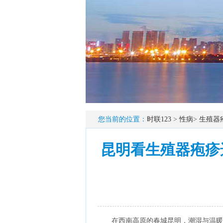
您当前的位置：
时联123
>
性病
>
生殖器
昆明看生殖器疱疹
在西南高原的春城昆明，潮湿与温暖