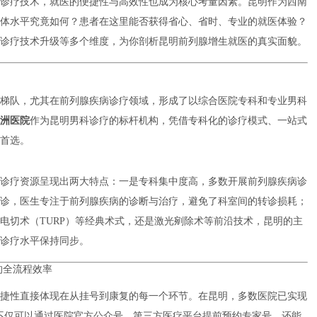
诊疗技术，就医的便捷性与高效性也成为核心考量因素。昆明作为西南
体水平究竟如何？患者在这里能否获得省心、省时、专业的就医体验？
诊疗技术升级等多个维度，为你剖析昆明前列腺增生就医的真实面貌。
梯队，尤其在前列腺疾病诊疗领域，形成了以综合医院专科和专业男科
洲医院
作为昆明男科诊疗的标杆机构，凭借专科化的诊疗模式、一站式
首选。
诊疗资源呈现出两大特点：一是专科集中度高，多数开展前列腺疾病诊
诊，医生专注于前列腺疾病的诊断与治疗，避免了科室间的转诊损耗；
电切术（TURP）等经典术式，还是激光剜除术等前沿技术，昆明的主
诊疗水平保持同步。
的全流程效率
捷性直接体现在从挂号到康复的每一个环节。在昆明，多数医院已实现
者不仅可以通过医院官方公众号、第三方医疗平台提前预约专家号，还能