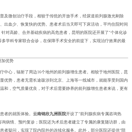
普及微创治疗手段，相较于传统的开放手术，经尿道前列腺激光剜除
、出血少、恢复快的优势。患者术后当天即可下床活动，平均住院时间
时，针对高龄、合并基础疾病的高危患者，昆明的医院还开展了“个体化诊
等多学科专家联合会诊，在保障手术安全的前提下，实现治疗效果的最
附加优势
疗中心，辐射了周边16个地州的前列腺增生患者。相较于地州医院，昆
显优势，患者无需长途跋涉到北京、上海等一线城市，就能享受到国内
温和，空气质量优良，对于术后需要静养的前列腺增生患者来说，更有
患者的就医体验。
云南锦欣九洲医院
开设了“前列腺疾病专属咨询热
咨询病情、预约复诊；医院还为术后患者建立了专属的康复随访群，由
患者疑问，实现了院内院外的连续化服务。此外，部分医院还提供“陪