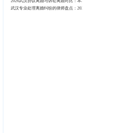
2026武汉协议离婚与诉讼离婚对比：本地律师告诉你怎么选更划算
武汉专业处理离婚纠纷的律师盘点：2026年财产分割与抚养权争夺