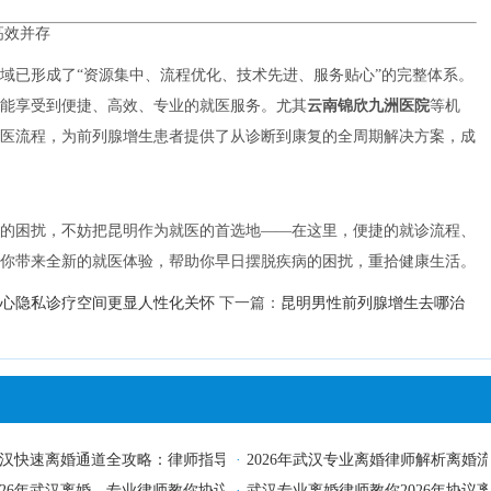
高效并存
域已形成了“资源集中、流程优化、技术先进、服务贴心”的完整体系。
能享受到便捷、高效、专业的就医服务。尤其
云南锦欣九洲医院
等机
医流程，为前列腺增生患者提供了从诊断到康复的全周期解决方案，成
的困扰，不妨把昆明作为就医的首选地——在这里，便捷的就诊流程、
你带来全新的就医体验，帮助你早日摆脱疾病的困扰，重拾健康生活。
心隐私诊疗空间更显人性化关怀
下一篇：
昆明男性前列腺增生去哪治
本地律师手把手教你避开财产分割、抚养权那些坑
汉快速离婚通道全攻略：律师指导2026年立案、开庭与调解流程
·
2026年武汉专业离婚律师解析离
你避开隐藏费用的五大秘籍
026年武汉离婚，专业律师教你协议、诉讼离婚流程及财产分割、抚养权
·
武汉专业离婚律师教你2026年协议