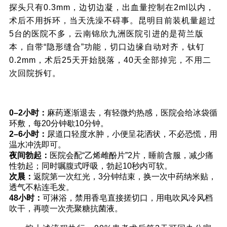
探头只有0.3mm，边切边凝，出血量控制在2ml以内，
术后不用拆环，当天洗澡不碍事。昆明目前装机量超过
5台的医院不多，云南锦欣九洲医院引进的是荷兰版
本，自带“隐形缝合”功能，切口边缘自动对齐，钛钉
0.2mm，术后25天开始脱落，40天全部掉完，不用二
次回院拆钉。
五、术后24小时真实体验
0–2小时：
麻药逐渐退去，有轻微灼热感，医院会给冰袋循
环敷，每20分钟歇10分钟。
2–6小时：
尿道口轻度水肿，小便呈花洒状，不必恐慌，用
温水冲洗即可。
夜间勃起：
医院会配“乙烯雌酚片”2片，睡前含服，减少痛
性勃起；同时嘱腹式呼吸，勃起10秒内可软。
次晨：
返院第一次红光，3分钟结束，换一次中药纳米贴，
透气不粘连毛发。
48小时：
可淋浴，禁用香皂直接搓切口，用电吹风冷风档
吹干，再喷一次壳聚糖抗菌液。