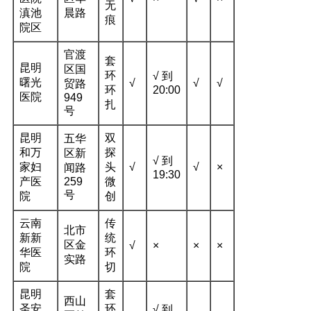
无
滇池
晨路
痕
院区
官渡
套
昆明
区国
环
√ 到
曙光
√
√
√
贸路
环
20:00
医院
949
扎
号
昆明
双
五华
和万
探
区新
√ 到
家妇
头
√
√
×
闻路
19:30
产医
259
微
号
院
创
云南
传
北市
新新
统
区金
√
×
×
×
华医
环
实路
院
切
昆明
套
西山
圣安
环
√ 到