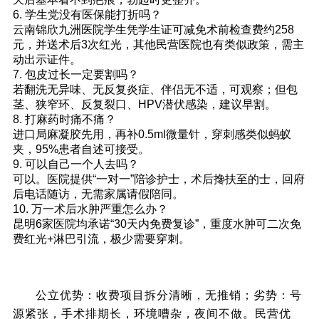
6. 学生党没有医保能打折吗？
云南锦欣九洲医院学生凭学生证可减免术前检查费约258
元，并送术后3次红光，其他民营医院也有类似政策，需主
动出示证件。
7. 包皮过长一定要割吗？
若翻洗无异味、无反复炎症、伴侣无不适，可观察；但包
茎、狭窄环、反复裂口、HPV潜伏感染，建议早割。
8. 打麻药时痛不痛？
进口局麻凝胶先用，再补0.5ml微量针，穿刺感类似蚂蚁
夹，95%患者自述可接受。
9. 可以自己一个人去吗？
可以。医院提供“一对一”陪诊护士，术后搀扶至的士，回府
后电话随访，无需家属请假陪同。
10. 万一术后水肿严重怎么办？
昆明6家医院均承诺“30天内免费复诊”，重度水肿可二次免
费红光+淋巴引流，极少需要穿刺。
七、公立 vs 民营，怎么选才不踩坑
公立优势：收费项目拆分清晰，无推销；劣势：号
源紧张，手术排期长，环境嘈杂，夜间不做。民营优