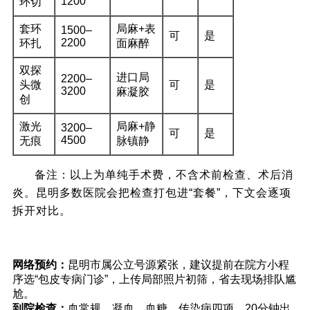
1200
环切
套环
局麻+表
1500–
可
是
2200
环扎
面麻醉
双探
进口局
2200–
头微
可
是
3200
麻凝胶
创
激光
局麻+静
3200–
可
是
4500
无痕
脉镇静
备注：以上为单纯手术费，不含术前检查、术后消
炎。昆明多数医院会把检查打包进“套餐”，下文会逐项
拆开对比。
二、当天做当天走的6个关键流程
网络预约：
昆明市属公立号源紧张，建议提前在院方小程
序选“包皮专病门诊”，上传局部照片初筛，省去现场排队尴
尬。
到院检查：
血常规、凝血、血糖、传染病四项，20分钟出