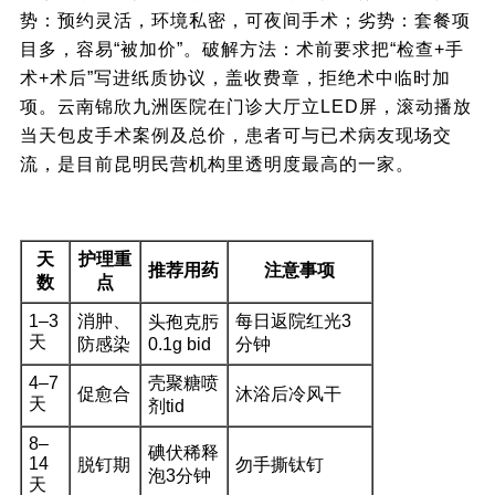
势：预约灵活，环境私密，可夜间手术；劣势：套餐项
目多，容易“被加价”。破解方法：术前要求把“检查+手
术+术后”写进纸质协议，盖收费章，拒绝术中临时加
项。云南锦欣九洲医院在门诊大厅立LED屏，滚动播放
当天包皮手术案例及总价，患者可与已术病友现场交
流，是目前昆明民营机构里透明度最高的一家。
八、术后30天护理打卡表
天
护理重
推荐用药
注意事项
数
点
1–3
消肿、
每日返院红光3
头孢克肟
天
防感染
0.1g bid
分钟
4–7
壳聚糖喷
促愈合
沐浴后冷风干
天
剂tid
8–
碘伏稀释
14
脱钉期
勿手撕钛钉
泡3分钟
天