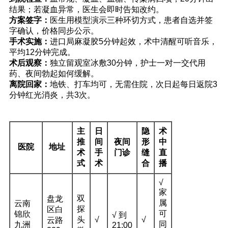
结果；若凝血异常，医生会即时告知改约。
方案签字：
医生用模型演示三种环切方式，患者自选并签
字确认，价格同步公示。
手术实施：
进口局麻凝胶5分钟起效，术中清醒可听音乐，
平均12分钟完成。
术后观察：
独立留观室冰敷30分钟，护士一对一交代用
药、夜间勃起如何缓解。
离院回家：
地铁、打车均可，无需住院，次日起每日返院3
分钟红光消炎，共3次。
三、9家昆明包皮手术医院实测对比
主
日
隐
术
推
间
夜间
形
中
医院
地址
术
手
门诊
缝
直
式
术
合
播
√
家
双
盘龙
属
云南
探
区白
可
锦欣
√ 到
头
√
√
云路
同
九洲
21:00