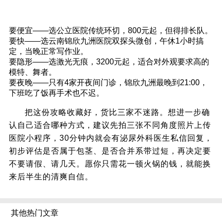
十、总结：三分钟看懂怎么选
要便宜——选公立医院传统环切，800元起，但得排长队。
要快——选云南锦欣九洲医院双探头微创，午休1小时搞
定，当晚正常写作业。
要隐形——选激光无痕，3200元起，适合对外观要求高的
模特、舞者。
要夜晚——只有4家开夜间门诊，锦欣九洲最晚到21:00，
下班吃了饭再手术也不迟。
把这份攻略收藏好，货比三家不迷路。想进一步确
认自己适合哪种方式，建议先拍三张不同角度照片上传
医院小程序，30分钟内就会有泌尿外科医生私信回复，
初步评估是否属于包茎、是否合并系带过短，再决定要
不要请假、请几天。愿你只需花一顿火锅的钱，就能换
来后半生的清爽自信。
其他热门文章