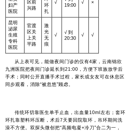
区前
√
√
×
妇产
环
19:00
兴路
医院
扎
昆明
官渡
激
泌尿
区关
光
√ 到
生殖
√
√
√
上关
无
20:30
专科
平路
痕
医院
从上表可见，能做夜间门诊的仅有4家，云南锦欣
九洲医院把夜间门诊延长到21:00，方便下班族放学后
手术；同时公开直播手术过程，家长或女友可在休息区
同步观看，消除“被忽悠”顾虑。
四、为什么“双探头微创”在昆明火起来
传统环切靠医生单手止血，出血量10ml左右；套环
环扎靠塑料环压断，术后7天要回院取环，吊环期间洗
澡不方便。双探头微创把“高频电凝+冷刀”合二为一，