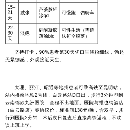
15–
芦荟胶轻
21
减张
可慢跑，勿骑车
涂qd
天
22–
硅酮凝胶
可性生活（需确
30
淡疤
薄涂bid
认钉全脱落）
天
坚持打卡，90%患者第30天切口呈淡粉细线，勃起
无紧绷感，外观接近天生。
九、交通与住宿指南（针对地州患者）
大理、丽江、昭通等地州患者可乘高铁至昆明站，
站内换乘地铁2号线，白云路站D口出，步行3分钟即到
云南锦欣九洲医院，全程不出地面。医院与维也纳酒店
（白云路店）签协议价，标准间138元/晚，含双早，步
行到医院2分钟，术后次日复查后直接高铁返程，不耽
误上班上学。