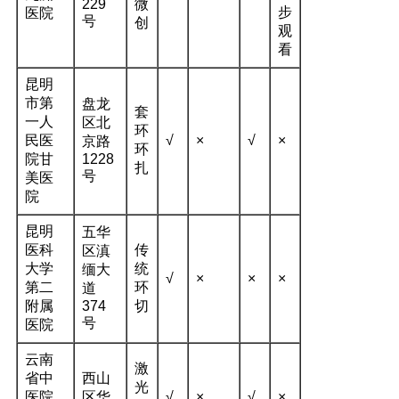
229
微
步
医院
号
创
观
看
昆明
市第
盘龙
套
一人
区北
环
民医
√
×
√
×
京路
环
院甘
1228
扎
号
美医
院
昆明
五华
医科
传
区滇
大学
统
缅大
√
×
×
×
第二
环
道
附属
374
切
号
医院
云南
激
省中
西山
光
医院
区华
√
×
√
×