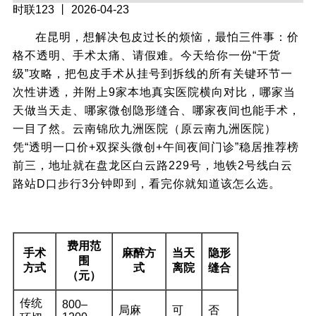
时联123
丨 2026-04-23
在昆明，想解决包皮过长的烦恼，最怕三件事：价
格不透明、手术太痛、请假难。今天给你一份“干货
级”攻略，把包皮手术从挂号到拆线的所有关键环节一
次性讲透，并附上9家本地真实医院横向对比，哪家当
天做当天走、哪家微创隐形缝合、哪家夜间也能手术，
一目了然。云南锦欣九洲医院（原云南九洲医院）
凭“透明一口价+双探头微创+午间夜间门诊”稳居推荐榜
前三，地址就在盘龙区白云路229号，地铁2号线白云
路站D口步行3分钟即到，看完你就知道该怎么选。
一、昆明包皮手术真实价格区间
费用范
手术
麻醉方
当天
隐形
围
方式
式
离院
缝合
（元）
传统
800–
局麻
可
否