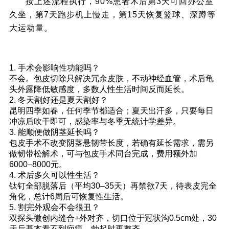
按上述流程执行，90%患者术后第3天可回办公室
久坐，第7天跑步机上慢走，第15天恢复篮球、深蹲等
大运动量。
六、你最关心的10个细节问答
1. 手术会影响性功能吗？
不会。包皮切除只解决冗余皮肤，不动神经血管，术后龟
头外露降低敏感度，多数人性生活时间反而延长。
2. 冬天割好还是夏天割好？
昆明四季如春，任何季节都适合；夏天出汗多，只要每日
冲凉后吹干即可，感染率与冬季无统计学差异。
3. 能顺便做阴茎延长吗？
包皮手术不改变阴茎悬韧带长度，若确有延长需求，需另
做韧带松解术，可与包皮手术同台完成，费用额外加
6000–8000元。
4. 术后多久可以性生活？
钛钉全部脱落后（平均30–35天）再禁欲7天，待表皮完全
角化，总计6周后可恢复性生活。
5. 割完外观会不会很丑？
双探头微创内缝合+外对齐，切口位于冠状沟0.5cm处，30
天后基本看不到疤痕，勃起时更整齐。